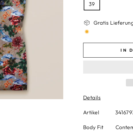
39
Gratis Lieferun
IN 
Details
Artikel 341679
Body Fit Contemp