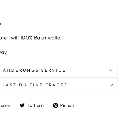
n
 Twill
100% Baumwolle
way
ÄNDERUNGS SERVICE
HAST DU EINE FRAGE?
Auf
Auf
Auf
Teilen
Twittern
Pinnen
Facebook
Twitter
Pinterest
teilen
twittern
pinnen