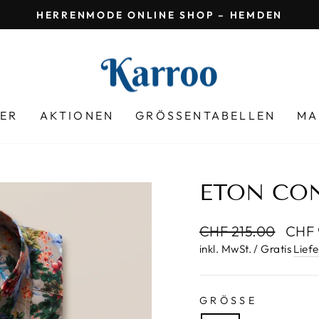
GRATIS LIEFERUNG
Pause
Diashow
LER
AKTIONEN
GRÖSSENTABELLEN
MA
ETON CO
Normaler
Sonde
CHF 215.00
CHF 
Preis
inkl. MwSt. / Gratis
Lief
GRÖSSE