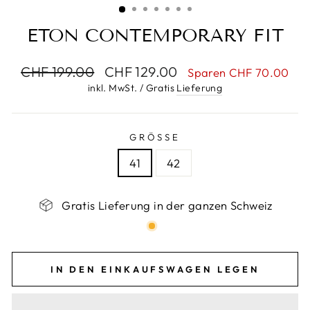
ETON CONTEMPORARY FIT
Normaler
Sonderpreis
CHF 199.00
CHF 129.00
Sparen CHF 70.00
Preis
inkl. MwSt. / Gratis
Lieferung
GRÖSSE
41
42
Gratis Lieferung in der ganzen Schweiz
IN DEN EINKAUFSWAGEN LEGEN