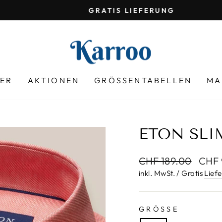
GRATIS LIEFERUNG
Pause
Diashow
LER
AKTIONEN
GRÖSSENTABELLEN
MA
ETON SLI
Normaler
Sonde
CHF 189.00
CHF 
Preis
inkl. MwSt. / Gratis
Lief
GRÖSSE