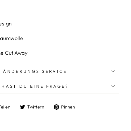
ign
aumwolle
e
Cut Away
ÄNDERUNGS SERVICE
HAST DU EINE FRAGE?
Auf
Auf
Auf
Teilen
Twittern
Pinnen
Facebook
Twitter
Pinterest
teilen
twittern
pinnen