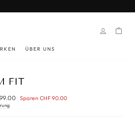
EINLOGG
EIN
RKEN
ÜBER UNS
M FIT
rpreis
99.00
Sparen CHF 90.00
erung