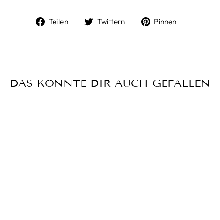
Auf
Auf
Auf
Teilen
Twittern
Pinnen
Facebook
Twitter
Pinterest
teilen
twittern
pinnen
DAS KÖNNTE DIR AUCH GEFALLEN
ETON
CONTEMPORAR
Y FIT