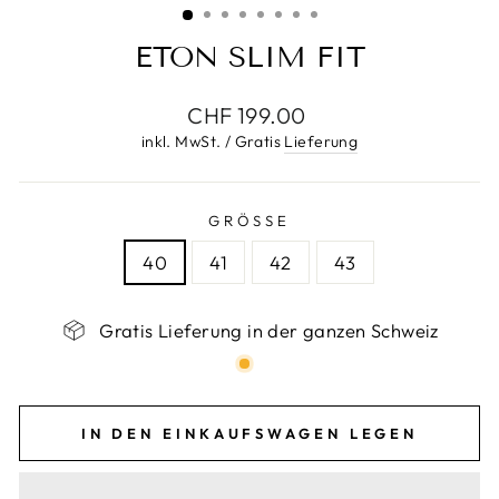
ETON SLIM FIT
Normaler
CHF 199.00
Preis
inkl. MwSt. / Gratis
Lieferung
GRÖSSE
40
41
42
43
Gratis Lieferung in der ganzen Schweiz
IN DEN EINKAUFSWAGEN LEGEN