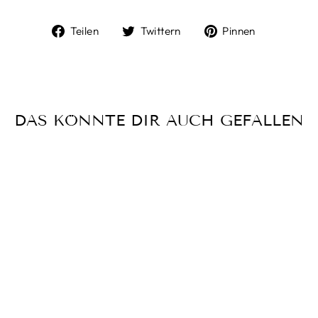
Auf
Auf
Auf
Teilen
Twittern
Pinnen
Facebook
Twitter
Pinterest
teilen
twittern
pinnen
DAS KÖNNTE DIR AUCH GEFALLEN
ETON SLIM FIT
CHF 199.00